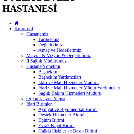
HASTANESİ
Kurumsal
Hastanemiz
Tarihçemiz
Değerlerimiz
Amaç ve Hedeflerimiz
Misyon & Vizyon & Değerlerimiz
İl Sağlık Müdürümüz
Hastane Yönetimi
Başhekim
Başhekim Yardımcıları
İdari ve Mali Hizmetler Müdürü
İdari ve Mali Hizmetler Müdür Yardımcıları
Sağlık Bakım Hizmetleri Müdürü
Organizasyon Yapısı
İdari Birimler
Ayniyat ve Biyomedikal Birimi
Destek Hizmetler Birimi
Eğitim Birimi
Evrak Kayıt Birimi
Halkla İlişkiler ve Basın Birimi