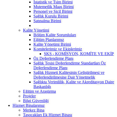
İstatistik ve Tsim Birimi
Mutemetlik Maaş Birimi
Personel ve Sicil Birimi
Sağlık Kurulu Birimi
Satınalma Birimi
Kalite Yönetimi
Bölüm Kalite Sorumluları
Eğitim Planlarımız
Kalite Yönetimi Birimi
Komitelerimiz ve Ekiplerimiz
SKS - KOMİSYON, KOMİTE VE EKİP
Öz Değerlendirme Planı
Sağlık Tesisi Değerlendirme Standartları Öz
Değerlendirme Planı
Sağlık Hizmeti Kalitesinin Geliştirilmesi ve
Değerlendirilmesine Dair Yönetmelik
Sağlıkta Verimlilik, Kalite ve Akreditasyon Daire
Başkanlığı
Eğitim ve Araştırma
Projeler
Bilgi Güvenliği
Hizmet Binalarımız
Merkez Bina
Taşocakları Ek Hizmet Binası