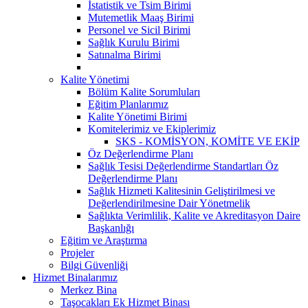
İstatistik ve Tsim Birimi
Mutemetlik Maaş Birimi
Personel ve Sicil Birimi
Sağlık Kurulu Birimi
Satınalma Birimi
Kalite Yönetimi
Bölüm Kalite Sorumluları
Eğitim Planlarımız
Kalite Yönetimi Birimi
Komitelerimiz ve Ekiplerimiz
SKS - KOMİSYON, KOMİTE VE EKİP
Öz Değerlendirme Planı
Sağlık Tesisi Değerlendirme Standartları Öz
Değerlendirme Planı
Sağlık Hizmeti Kalitesinin Geliştirilmesi ve
Değerlendirilmesine Dair Yönetmelik
Sağlıkta Verimlilik, Kalite ve Akreditasyon Daire
Başkanlığı
Eğitim ve Araştırma
Projeler
Bilgi Güvenliği
Hizmet Binalarımız
Merkez Bina
Taşocakları Ek Hizmet Binası