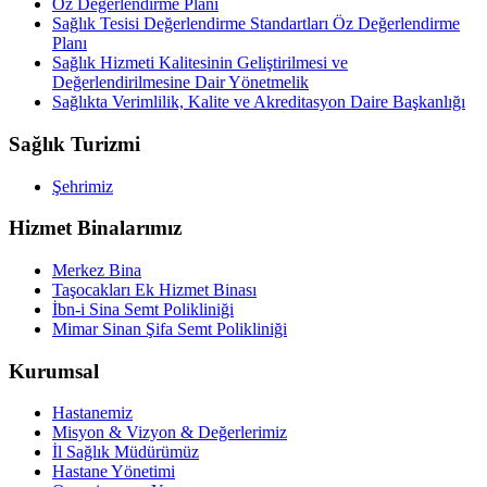
Öz Değerlendirme Planı
Sağlık Tesisi Değerlendirme Standartları Öz Değerlendirme
Planı
Sağlık Hizmeti Kalitesinin Geliştirilmesi ve
Değerlendirilmesine Dair Yönetmelik
Sağlıkta Verimlilik, Kalite ve Akreditasyon Daire Başkanlığı
Sağlık Turizmi
Şehrimiz
Hizmet Binalarımız
Merkez Bina
Taşocakları Ek Hizmet Binası
İbn-i Sina Semt Polikliniği
Mimar Sinan Şifa Semt Polikliniği
Kurumsal
Hastanemiz
Misyon & Vizyon & Değerlerimiz
İl Sağlık Müdürümüz
Hastane Yönetimi