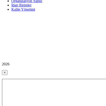
Organizasyon Yapısı
İdari Birimler
Kalite Yönetimi
2026
×