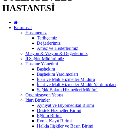
HASTANESİ
Kurumsal
Hastanemiz
Tarihçemiz
Değerlerimiz
Amaç ve Hedeflerimiz
Misyon & Vizyon & Değerlerimiz
İl Sağlık Müdürümüz
Hastane Yönetimi
Başhekim
Başhekim Yardımcıları
İdari ve Mali Hizmetler Müdürü
İdari ve Mali Hizmetler Müdür Yardımcıları
Sağlık Bakım Hizmetleri Müdürü
Organizasyon Yapısı
İdari Birimler
Ayniyat ve Biyomedikal Birimi
Destek Hizmetler Birimi
Eğitim Birimi
Evrak Kayıt Birimi
Halkla İlişkiler ve Basın Birimi