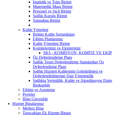
İstatistik ve Tsim Birimi
Mutemetlik Maaş Birimi
Personel ve Sicil Birimi
Sağlık Kurulu Birimi
Satınalma Birimi
Kalite Yönetimi
Bölüm Kalite Sorumluları
Eğitim Planlarımız
Kalite Yönetimi Birimi
Komitelerimiz ve Ekiplerimiz
SKS - KOMİSYON, KOMİTE VE EKİP
Öz Değerlendirme Planı
Sağlık Tesisi Değerlendirme Standartları Öz
Değerlendirme Planı
Sağlık Hizmeti Kalitesinin Geliştirilmesi ve
Değerlendirilmesine Dair Yönetmelik
Sağlıkta Verimlilik, Kalite ve Akreditasyon Daire
Başkanlığı
Eğitim ve Araştırma
Projeler
Bilgi Güvenliği
Hizmet Binalarımız
Merkez Bina
Taşocakları Ek Hizmet Binası