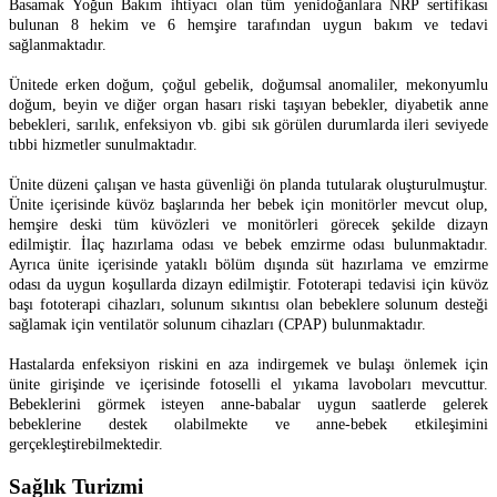
Basamak Yoğun Bakım ihtiyacı olan tüm yenidoğanlara NRP sertifikası
bulunan 8 hekim ve 6 hemşire tarafından uygun bakım ve tedavi
sağlanmaktadır.
Ünitede erken doğum, çoğul gebelik, doğumsal anomaliler, mekonyumlu
doğum, beyin ve diğer organ hasarı riski taşıyan bebekler, diyabetik anne
bebekleri, sarılık, enfeksiyon vb. gibi sık görülen durumlarda ileri seviyede
tıbbi hizmetler sunulmaktadır.
Ünite düzeni çalışan ve hasta güvenliği ön planda tutularak oluşturulmuştur.
Ünite içerisinde küvöz başlarında her bebek için monitörler mevcut olup,
hemşire deski tüm küvözleri ve monitörleri görecek şekilde dizayn
edilmiştir. İlaç hazırlama odası ve bebek emzirme odası bulunmaktadır.
Ayrıca ünite içerisinde yataklı bölüm dışında süt hazırlama ve emzirme
odası da uygun koşullarda dizayn edilmiştir. Fototerapi tedavisi için küvöz
başı fototerapi cihazları, solunum sıkıntısı olan bebeklere solunum desteği
sağlamak için ventilatör solunum cihazları (CPAP) bulunmaktadır.
Hastalarda enfeksiyon riskini en aza indirgemek ve bulaşı önlemek için
ünite girişinde ve içerisinde fotoselli el yıkama lavoboları mevcuttur.
Bebeklerini görmek isteyen anne-babalar uygun saatlerde gelerek
bebeklerine destek olabilmekte ve anne-bebek etkileşimini
gerçekleştirebilmektedir.
Sağlık Turizmi