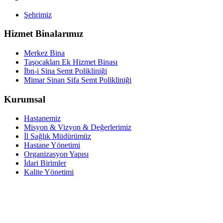
Şehrimiz
Hizmet Binalarımız
Merkez Bina
Taşocakları Ek Hizmet Binası
İbn-i Sina Semt Polikliniği
Mimar Sinan Şifa Semt Polikliniği
Kurumsal
Hastanemiz
Misyon & Vizyon & Değerlerimiz
İl Sağlık Müdürümüz
Hastane Yönetimi
Organizasyon Yapısı
İdari Birimler
Kalite Yönetimi