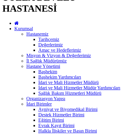
HASTANESİ
Kurumsal
Hastanemiz
Tarihçemiz
Değerlerimiz
Amaç ve Hedeflerimiz
Misyon & Vizyon & Değerlerimiz
İl Sağlık Müdürümüz
Hastane Yönetimi
Başhekim
Başhekim Yardımcıları
İdari ve Mali Hizmetler Müdürü
İdari ve Mali Hizmetler Müdür Yardımcıları
Sağlık Bakım Hizmetleri Müdürü
Organizasyon Yapısı
İdari Birimler
Ayniyat ve Biyomedikal Birimi
Destek Hizmetler Birimi
Eğitim Birimi
Evrak Kayıt Birimi
Halkla İlişkiler ve Basın Birimi