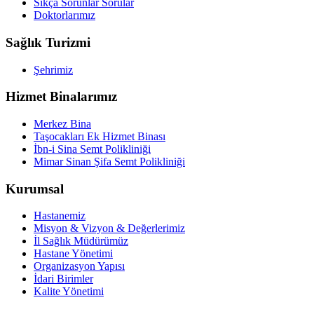
Sıkça Sorunlar Sorular
Doktorlarımız
Sağlık Turizmi
Şehrimiz
Hizmet Binalarımız
Merkez Bina
Taşocakları Ek Hizmet Binası
İbn-i Sina Semt Polikliniği
Mimar Sinan Şifa Semt Polikliniği
Kurumsal
Hastanemiz
Misyon & Vizyon & Değerlerimiz
İl Sağlık Müdürümüz
Hastane Yönetimi
Organizasyon Yapısı
İdari Birimler
Kalite Yönetimi