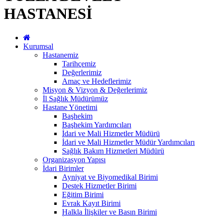
HASTANESİ
Kurumsal
Hastanemiz
Tarihçemiz
Değerlerimiz
Amaç ve Hedeflerimiz
Misyon & Vizyon & Değerlerimiz
İl Sağlık Müdürümüz
Hastane Yönetimi
Başhekim
Başhekim Yardımcıları
İdari ve Mali Hizmetler Müdürü
İdari ve Mali Hizmetler Müdür Yardımcıları
Sağlık Bakım Hizmetleri Müdürü
Organizasyon Yapısı
İdari Birimler
Ayniyat ve Biyomedikal Birimi
Destek Hizmetler Birimi
Eğitim Birimi
Evrak Kayıt Birimi
Halkla İlişkiler ve Basın Birimi