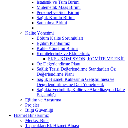
İstatistik ve Tsim Birimi
Mutemetlik Maaş Birimi
Personel ve Sicil Birimi
Sağlık Kurulu Birimi
Satınalma Birimi
Kalite Yönetimi
Bölüm Kalite Sorumluları
Eğitim Planlarımız
Kalite Yönetimi Birimi
Komitelerimiz ve Ekiplerimiz
SKS - KOMİSYON, KOMİTE VE EKİP
Öz Değerlendirme Planı
Sağlık Tesisi Değerlendirme Standartları Öz
Değerlendirme Planı
Sağlık Hizmeti Kalitesinin Geliştirilmesi ve
Değerlendirilmesine Dair Yönetmelik
Sağlıkta Verimlilik, Kalite ve Akreditasyon Daire
Başkanlığı
Eğitim ve Araştırma
Projeler
Bilgi Güvenliği
Hizmet Binalarımız
Merkez Bina
Taşocakları Ek Hizmet Binası