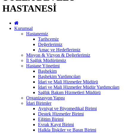
HASTANESİ
Kurumsal
Hastanemiz
Tarihçemiz
Değerlerimiz
Amaç ve Hedeflerimiz
Misyon & Vizyon & Değerlerimiz
İl Sağlık Müdürümüz
Hastane Yönetimi
Başhekim
Başhekim Yardımcıları
İdari ve Mali Hizmetler Müdürü
İdari ve Mali Hizmetler Müdür Yardımcıları
Sağlık Bakım Hizmetleri Müdürü
Organizasyon Yapısı
İdari Birimler
Ayniyat ve Biyomedikal Birimi
Destek Hizmetler Birimi
Eğitim Birimi
Evrak Kayıt Birimi
Halkla İlişkiler ve Basın Birimi