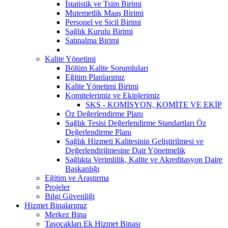
İstatistik ve Tsim Birimi
Mutemetlik Maaş Birimi
Personel ve Sicil Birimi
Sağlık Kurulu Birimi
Satınalma Birimi
Kalite Yönetimi
Bölüm Kalite Sorumluları
Eğitim Planlarımız
Kalite Yönetimi Birimi
Komitelerimiz ve Ekiplerimiz
SKS - KOMİSYON, KOMİTE VE EKİP
Öz Değerlendirme Planı
Sağlık Tesisi Değerlendirme Standartları Öz
Değerlendirme Planı
Sağlık Hizmeti Kalitesinin Geliştirilmesi ve
Değerlendirilmesine Dair Yönetmelik
Sağlıkta Verimlilik, Kalite ve Akreditasyon Daire
Başkanlığı
Eğitim ve Araştırma
Projeler
Bilgi Güvenliği
Hizmet Binalarımız
Merkez Bina
Taşocakları Ek Hizmet Binası