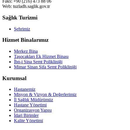
Faks: +90 (216) 473 88 06
Web: tuzladh.saglik.gov.tr
Sağlık Turizmi
Şehrimiz
Hizmet Binalarımız
Merkez Bina
Taşocakları Ek Hizmet Binası
İbn-i Sina Semt Polikliniği
Mimar Sinan Şifa Semt Polikliniği
Kurumsal
Hastanemiz
Misyon & Vizyon & Değerlerimiz
İl Sağlık Müdürümüz
Hastane Yönetimi
Organizasyon Yapısı
İdari Birimler
Kalite Yönetimi