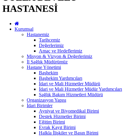
HASTANESİ
Kurumsal
Hastanemiz
Tarihçemiz
Değerlerimiz
Amaç ve Hedeflerimiz
Misyon & Vizyon & Değerlerimiz
İl Sağlık Müdürümüz
Hastane Yönetimi
Başhekim
Başhekim Yardımcıları
İdari ve Mali Hizmetler Müdürü
İdari ve Mali Hizmetler Müdür Yardımcıları
Sağlık Bakım Hizmetleri Müdürü
Organizasyon Yapısı
İdari Birimler
Ayniyat ve Biyomedikal Birimi
Destek Hizmetler Birimi
Eğitim Birimi
Evrak Kayıt Birimi
Halkla İlişkiler ve Basın Birimi