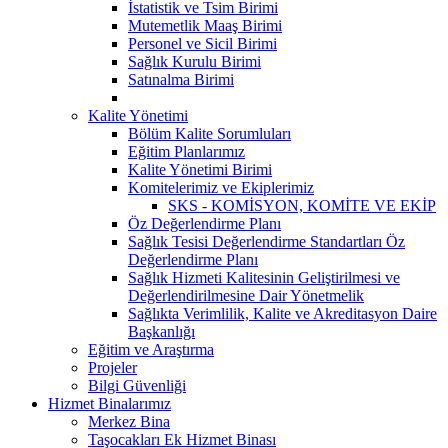
İstatistik ve Tsim Birimi
Mutemetlik Maaş Birimi
Personel ve Sicil Birimi
Sağlık Kurulu Birimi
Satınalma Birimi
Kalite Yönetimi
Bölüm Kalite Sorumluları
Eğitim Planlarımız
Kalite Yönetimi Birimi
Komitelerimiz ve Ekiplerimiz
SKS - KOMİSYON, KOMİTE VE EKİP
Öz Değerlendirme Planı
Sağlık Tesisi Değerlendirme Standartları Öz
Değerlendirme Planı
Sağlık Hizmeti Kalitesinin Geliştirilmesi ve
Değerlendirilmesine Dair Yönetmelik
Sağlıkta Verimlilik, Kalite ve Akreditasyon Daire
Başkanlığı
Eğitim ve Araştırma
Projeler
Bilgi Güvenliği
Hizmet Binalarımız
Merkez Bina
Taşocakları Ek Hizmet Binası